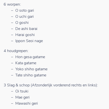
6 worpen:
O soto gari
O uchi gari
O goshi
De ashi barai
Harai goshi
Ippon Seoi nage
4 houdgrepen:
Hon gesa gatame
Kata gatame
Yoko shiho gatame
Tate shiho gatame
3 Slag & schop (Afzonderlijk vorderend rechts en links):
Oi tsuki
Mae geri
Mawashi geri